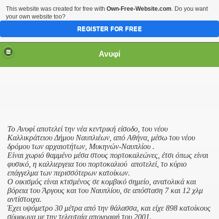
This website was created for free with
Own-Free-Website.com
. Do you want
your own website too?
REGISTER FOR FREE
Ανυφί
Πεπραγμένων 2017 & το κείμενο του Απολογισμού.
έμα η τριστέτσα των εσπεριδοειδών
Το Ανυφί αποτελεί την νέα κεντρική είσοδο, του νέου
 υποκαταστήματος της τράπεζας Πειραιώς, στην Αγία Τριά
Καλλικράτειου Δήμου Ναυπλιέων, από Αθήνα, μέσω του νέου
δρόμου των αρχαιοτήτων, Μυκηνών-Ναυπλίου
.
Είναι χωριό θαμμένο μέσα στους πορτοκαλεώνες, έτσι όπως είναι
φυσικό, η καλλιεργεια του πορτοκαλιού
αποτελεί, το κύριο
επάγγελμα των περισσότερων κατοίκων.
Ο οικισμός είναι κτισμένος σε κομβικό σημείο, ανατολικά και
βόρεια του Άργους και του Ναυπλίου, σε απόσταση 7 και 12 χλμ
αντίστοιχα.
Έχει υψόμετρο
30 μέτρα
από την θάλασσα, και είχε 898 κατοίκους
σύμφωνα με την τελευταία απογραφή του 2001.